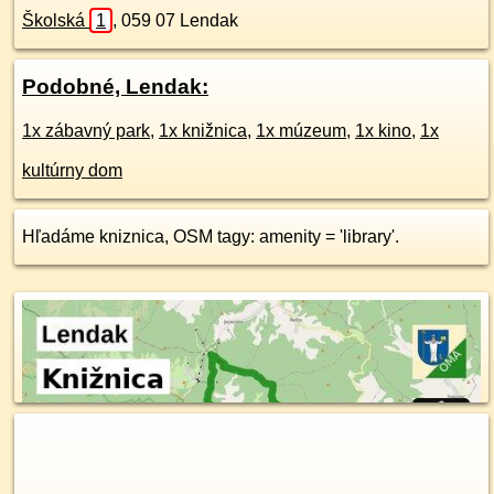
Školská
1
,
059 07
Lendak
Podobné, Lendak:
1x zábavný park
,
1x knižnica
,
1x múzeum
,
1x kino
,
1x
kultúrny dom
Hľadáme kniznica, OSM tagy: amenity = 'library'.