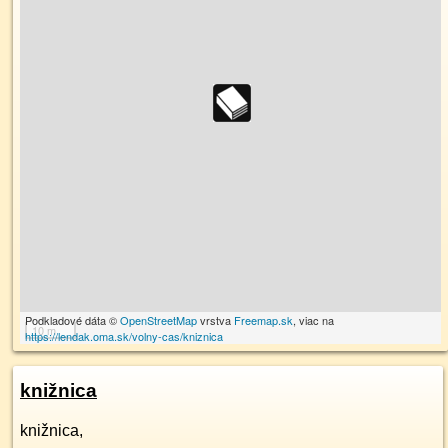
Podkladové dáta ©
OpenStreetMap
vrstva
Freemap.sk
, viac na
10 m
https://lendak.oma.sk/volny-cas/kniznica
knižnica
knižnica,