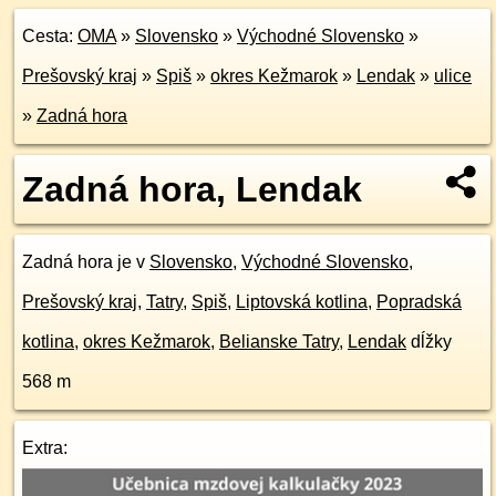
Cesta:
OMA
»
Slovensko
»
Východné Slovensko
»
Prešovský kraj
»
Spiš
»
okres Kežmarok
»
Lendak
»
ulice
»
Zadná hora
Zadná hora, Lendak
Zadná hora je v
Slovensko
,
Východné Slovensko
,
Prešovský kraj
,
Tatry
,
Spiš
,
Liptovská kotlina
,
Popradská
kotlina
,
okres Kežmarok
,
Belianske Tatry
,
Lendak
dĺžky
568 m
Extra: