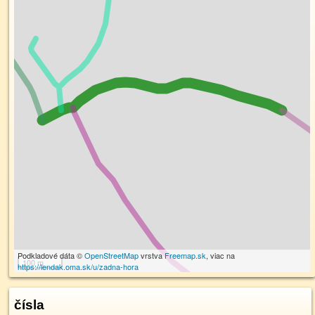
Podkladové dáta ©
OpenStreetMap
vrstva
Freemap.sk
, viac na
100 m
https://lendak.oma.sk/u/zadna-hora
čísla