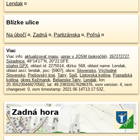
Lendak
¤
Blízke ulice
Na úbočí
¤
,
Zadná
¤
,
Partizánska
¤
,
Poľná
¤
Viac
Viac info:
aktualizovať mapu
,
uprav v JOSM (pokročilé)
,
267272727
,
Súradnice:
49°14'17"N
,
20°21'18"E
stiahni GPX
, oblast id: 2275514, dlzka: 568, oblast name: Lendak,
oblast asci: lendak, psc: {5907}, obce:
Slovensko
,
Východné
Slovensko
,
Prešovský kraj
,
Tatry
,
Spiš
,
Liptovská kotlina
,
Popradská
kotlina
,
okres Kežmarok
,
Belianske Tatry
,
Lendak
, lon:
20.355230449270582, lat: 49.238324176286376, osm version: 4, osm
changeset: 0, osm timestamp: 2021 06 14T13:17:53Z,