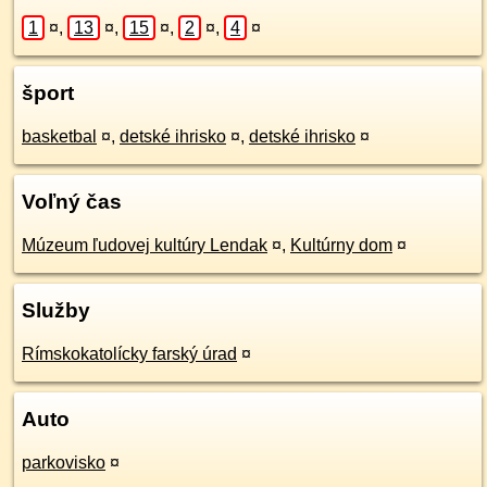
1
¤
,
13
¤
,
15
¤
,
2
¤
,
4
¤
šport
basketbal
¤
,
detské ihrisko
¤
,
detské ihrisko
¤
Voľný čas
Múzeum ľudovej kultúry Lendak
¤
,
Kultúrny dom
¤
Služby
Rímskokatolícky farský úrad
¤
Auto
parkovisko
¤