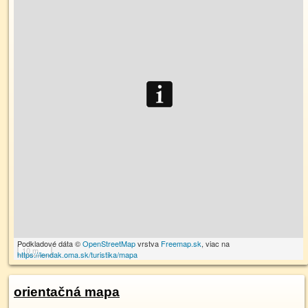
Podkladové dáta ©
OpenStreetMap
vrstva
Freemap.sk
, viac na
10 m
https://lendak.oma.sk/turistika/mapa
orientačná mapa