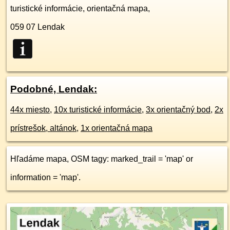
turistické informácie, orientačná mapa,
059 07
Lendak
Podobné, Lendak:
44x miesto
,
10x turistické informácie
,
3x orientačný bod
,
2x
prístrešok, altánok
,
1x orientačná mapa
Hľadáme mapa, OSM tagy: marked_trail = 'map' or
information = 'map'.